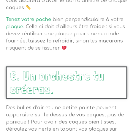
vous assurera d’avoir le bon diamètre de chaque
coques
Tenez votre poche
bien perpendiculaire à votre
plaque
. Celle-ci doit d’ailleurs être
froide
:
si vous
devez réutiliser une
plaque
pour
une seconde
fournée,
laissez la refroidir
, sinon les
macarons
risquent de se fissurer
6. Un orchestre tu
créeras.
Des
bulles d’air
et une
petite pointe
peuvent
apparaître
sur le dessus de vos coques
, pas de
panique ! Pour avoir
des coques bien lisses
,
défoulez vos nerfs en tapant vos plaques sur