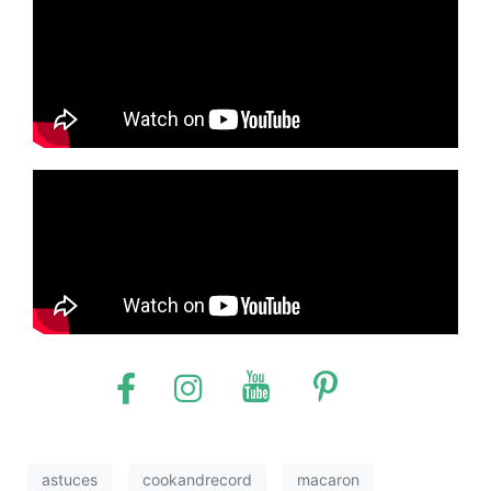
astuces
cookandrecord
macaron