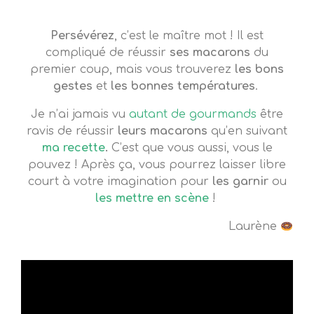
Attention au macaronnage et à bien taper la
Persévérez
, c’est le maître mot ! Il est
plaque pour faire disparaître la petite pointe.
compliqué de réussir
ses macarons
du
Si elle est encore visible au moment
premier coup, mais vous trouverez
les bons
d’enfourner, elle le sera encore après cuisson.
gestes
et
les bonnes températures
.
Je n’ai jamais vu
autant de gourmands
être
ravis de réussir
leurs macarons
qu’en suivant
ma recette
.
C’est que vous aussi, vous le
pouvez ! Après ça, vous pourrez laisser libre
court à votre imagination pour
les garnir
ou
les mettre en scène
!
Laurène