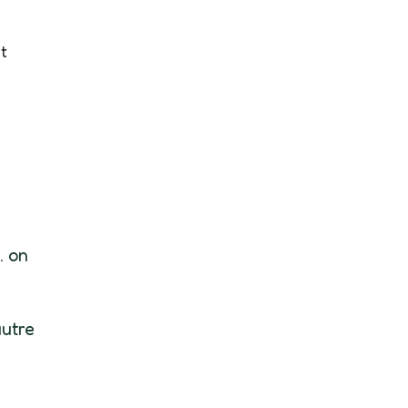
t
. on
autre