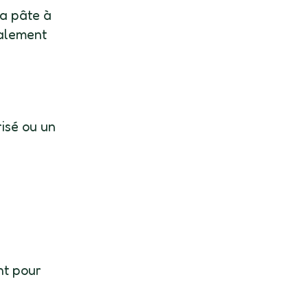
la pâte à
galement
risé ou un
nt pour