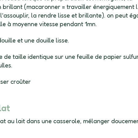
 brillant (macaronner = travailler énergiquement 
assouplir, la rendre lisse et brillante). on peut é
feuille à moyenne vitesse pendant 1mn.
ille et une douille lisse.
e taille identique sur une feuille de papier sulfu
lles.
sser croûter
lat
lat au lait dans une casserole, mélanger douceme