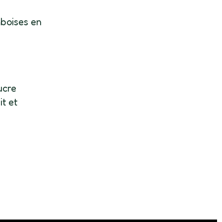
mboises en
ucre
t et