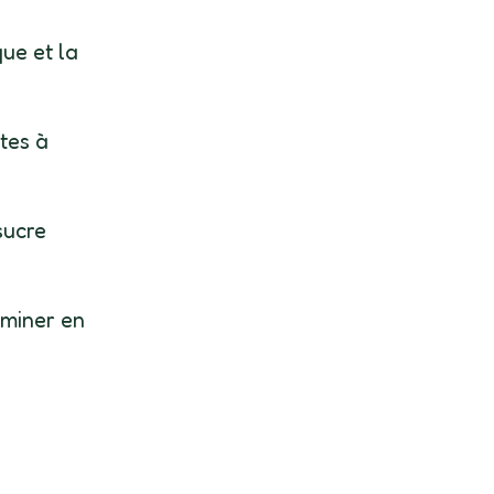
ue et la
tes à
sucre
rminer en