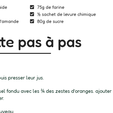
uide
75g de farine
½ sachet de levure chimique
d’amande
80g de sucre
te pas à pas
is presser leur jus.
l fondu avec les ¾ des zestes d’oranges. ajouter
r.
ouveau.