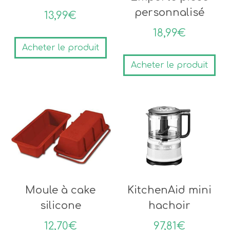
personnalisé
13,99
€
18,99
€
Acheter le produit
Acheter le produit
Moule à cake
KitchenAid mini
silicone
hachoir
12,70
€
97,81
€