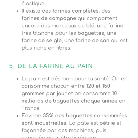
élastique.
Il existe des
farines
complètes
, des
farines de campagne
qui comportent
encore des morceaux de
blé
, une
farine
très blanche pour les
baguettes
, une
farine de seigle
, une
farine de son
qui est
plus riche en
fibres
.
5. DE LA FARINE AU PAIN :
Le
pain
est très bon pour la santé. On en
consomme chacun entre
120 et 150
grammes par jour
et on consomme
10
milliards de baguettes chaque année
en
France.
Environ
35% des baguettes consommées
sont industrielles
. La pâte est
pétrie
et
façonnée
par des machines, puis
congelée pour être livrée aux