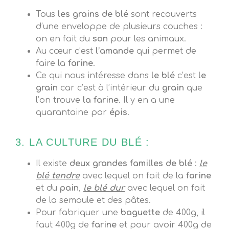
Tous
les grains de blé
sont recouverts
d’une enveloppe de plusieurs couches :
on en fait du
son
pour les animaux.
Au cœur c’est
l’amande
qui permet de
faire la
farine
.
Ce qui nous intéresse dans
le blé
c’est
le
grain
car c’est à l’intérieur du
grain
que
l’on trouve
la farine
. Il y en a une
quarantaine par
épis
.
3. LA CULTURE DU BLÉ :
Il existe
deux grandes familles de blé
:
le
blé tendre
avec lequel on fait de la
farine
et du
pain
,
le blé dur
avec lequel on fait
de la semoule et des pâtes.
Pour fabriquer une
baguette
de 400g, il
faut 400g de
farine
et pour avoir 400g de