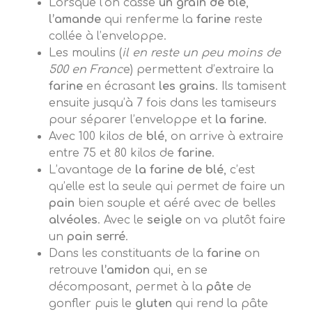
Lorsque l’on casse
un grain de blé
,
l’amande
qui renferme la
farine
reste
collée à l’enveloppe.
Les moulins (
il en reste un peu moins de
500 en Franc
e) permettent d’extraire la
farine
en écrasant
les grains
. Ils tamisent
ensuite jusqu’à 7 fois dans les tamiseurs
pour séparer l’enveloppe et
la farine
.
Avec 100 kilos de
blé
, on arrive à extraire
entre 75 et 80 kilos de
farine
.
L’avantage de
la farine de blé
, c’est
qu’elle est la seule qui permet de faire un
pain
bien souple et aéré avec de belles
alvéoles
. Avec le
seigle
on va plutôt faire
un
pain serré
.
Dans les constituants de la
farine
on
retrouve
l’amidon
qui, en se
décomposant, permet à la
pâte
de
gonfler puis le
gluten
qui rend la pâte